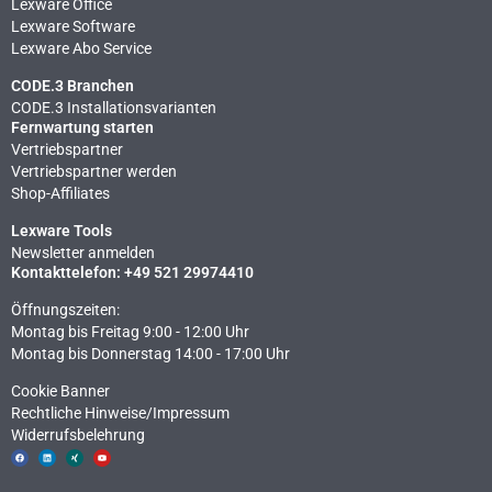
Lexware Office
Lexware Software
Lexware Abo Service
CODE.3 Branchen
CODE.3 Installationsvarianten
Fernwartung starten
Vertriebspartner
Vertriebspartner werden
Shop-Affiliates
Lexware Tools
Newsletter anmelden
Kontakttelefon: +49 521 29974410
Öffnungszeiten:
Montag bis Freitag 9:00 - 12:00 Uhr
Montag bis Donnerstag 14:00 - 17:00 Uhr
Cookie Banner
Rechtliche Hinweise​/Impressum
Widerrufsbelehrung
F
L
X
Y
a
i
i
o
c
n
n
u
e
k
g
t
b
e
u