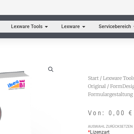
fne CODE.3 ERP
Öffne Lexware Tools
Öffne Lexware
Lexware Tools
Lexware
Servicebereich
Start
/
Lexware Tool
Original
/ FormDesig
Formulargestaltung
Von:
0,00
€
AUSWAHL ZURÜCKSETZEN
FormDesigner/LX,
*
Lizenzart