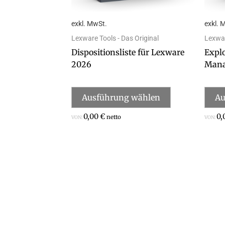
auf
der
exkl. MwSt.
exkl. 
Produktseite
gewählt
Lexware Tools - Das Original
Lexwar
werden
Dispositionsliste für Lexware
Expl
2026
Mana
Ausführung wählen
Au
0,00
€
0,
netto
VON:
VON: