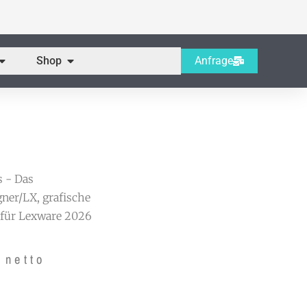
Öffne Servicebereich
Öffne Shop
Shop
Anfrage
s - Das
ner/LX, grafische
 für Lexware 2026
netto