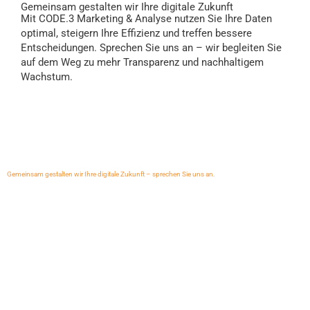
Gemeinsam gestalten wir Ihre digitale Zukunft
Mit CODE.3 Marketing & Analyse nutzen Sie Ihre Daten
optimal, steigern Ihre Effizienz und treffen bessere
Entscheidungen. Sprechen Sie uns an – wir begleiten Sie
auf dem Weg zu mehr Transparenz und nachhaltigem
Wachstum.
Gemeinsam gestalten wir Ihre digitale Zukunft – sprechen Sie uns an.
CODE.3 ERP
CODE.3 Live Demo
CODE.3 Zentrale Übersicht
CODE.3 Preise
CODE.3 empfehlen
ERP Vergleich CODE.3 Lexware
Lexware Gold Partner
Lexware Office