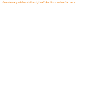
Gemeinsam gestalten wir Ihre digitale Zukunft – sprechen Sie uns an.
CODE.3 ERP
CODE.3 Live Demo
CODE.3 Zentrale Übersicht
CODE.3 Preise
CODE.3 empfehlen
ERP Vergleich CODE.3 Lexware
Lexware Gold Partner
Lexware Office
Lexware Software
Lexware Abo Service
CODE.3 Branchen
CODE.3 Installationsvarianten
Fernwartung starten
Vertriebspartner
Vertriebspartner werden
Shop-Affiliates
Lexware Tools
Newsletter anmelden
Kontakttelefon: +49 521 29974410