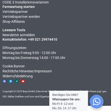
CODE.3 Installationsvarianten
Fernwartung starten
Vertriebspartner
Vertriebspartner werden
Shop-Affiliates
Lexware Tools
Newsletter anmelden
Kontakttelefon: +49 521 29974410
Öffnungszeiten:
Montag bis Freitag 9:00 - 12:00 Uhr
Montag bis Donnerstag 14:00 - 17:00 Uhr
Cookie Banner
Rechtliche Hinweise​/Impressum
Widerrufsbelehrung
F
L
X
Y
a
i
i
o
c
n
n
u
e
k
g
t
b
e
u
o
d
b
Copyright © 2025 ibeq GmbH, Dies ist ein Shop für gewerbliche Anwender – alle Preise zzgl. ges.
o
i
e
k
n
Benötigen Sie Hilfe?
USt.! Bilder, Grafiken und Icon sind Eigentum der ibeq GmbH, Fotolia und
Icon8
.
Whatsappen Sie uns:
Mo-Fr. 9 -12 und
Mo.-Do. 14 -17 Uhr