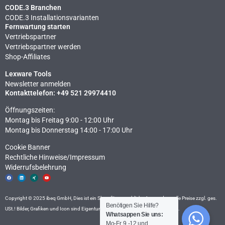
CODE.3 Branchen
CODE.3 Installationsvarianten
Fernwartung starten
Vertriebspartner
Vertriebspartner werden
Shop-Affiliates
Lexware Tools
Newsletter anmelden
Kontakttelefon: +49 521 29974410
Öffnungszeiten:
Montag bis Freitag 9:00 - 12:00 Uhr
Montag bis Donnerstag 14:00 - 17:00 Uhr
Cookie Banner
Rechtliche Hinweise​/Impressum
Widerrufsbelehrung
F
L
X
Y
a
i
i
o
c
n
n
u
e
k
g
t
b
e
u
o
d
b
Copyright © 2025 ibeq GmbH, Dies ist ein Shop für gewerbliche Anwender – alle Preise zzgl. ges.
o
i
e
k
n
Benötigen Sie Hilfe?
USt.! Bilder, Grafiken und Icon sind Eigentum der ibeq GmbH, Fotolia und
Icon8
.
Whatsappen Sie uns:
Mo-Fr. 9 -12 und