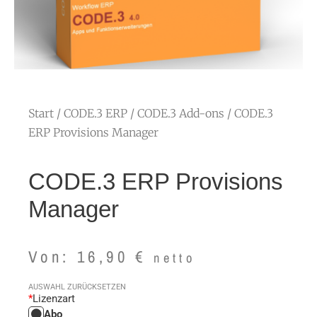
Start
/
CODE.3 ERP
/
CODE.3 Add-ons
/ CODE.3
ERP Provisions Manager
CODE.3 ERP Provisions
Manager
Von:
16,90
€
netto
CODE.3
AUSWAHL ZURÜCKSETZEN
*
Lizenzart
ERP
Abo