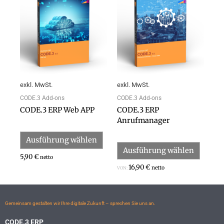
Produkt
Produk
weist
weist
mehrere
mehrer
Varianten
Varian
auf.
auf.
Die
Die
Optionen
Option
können
können
exkl. MwSt.
exkl. MwSt.
auf
auf
der
der
CODE.3 Add-ons
CODE.3 Add-ons
Produktseite
Produk
CODE.3 ERP Web APP
CODE.3 ERP
gewählt
gewähl
Anrufmanager
werden
werden
Ausführung wählen
Ausführung wählen
5,90
€
netto
16,90
€
netto
VON:
Gemeinsam gestalten wir Ihre digitale Zukunft – sprechen Sie uns an.
CODE.3 ERP