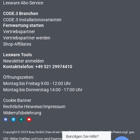
Lexware Abo Service
CODE.3 Branchen
CODE.3 Installationsvarianten
Fernwartung starten
Vertriebspartner
Vertriebspartner werden
Shop-Affiliates
Lexware Tools
Newsletter anmelden
Kontakttelefon: +49 521 29974410
Öffnungszeiten:
Montag bis Freitag 9:00 - 12:00 Uhr
Montag bis Donnerstag 14:00 - 17:00 Uhr
Cookie Banner
Rechtliche Hinweise​/Impressum
Widerrufsbelehrung
F
L
X
Y
a
i
i
o
c
n
n
u
e
k
g
t
b
e
u
o
d
b
Copyright © 2025 ibeq GmbH, Dies ist ein Shop für gewerbliche Anwender – alle Preise zzgl. ges.
o
i
e
k
n
Benötigen Sie Hilfe?
USt.! Bilder, Grafiken und Icon sind Eigentum der ibeq GmbH, Fotolia und
Icon8
.