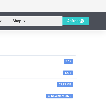
Öffne Servicebereich
Öffne Shop
Shop
Anfrage
3.17
1238
63.13 MB
4. November 2025