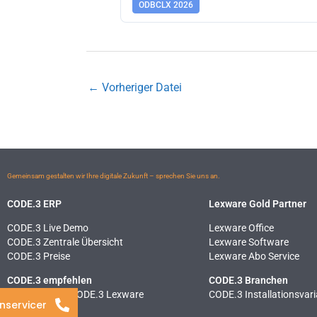
ODBCLX 2026
←
Vorheriger Datei
Gemeinsam gestalten wir Ihre digitale Zukunft – sprechen Sie uns an.
CODE.3 ERP
Lexware Gold Partner
CODE.3 Live Demo
Lexware Office
CODE.3 Zentrale Übersicht
Lexware Software
CODE.3 Preise
Lexware Abo Service
CODE.3 empfehlen
CODE.3 Branchen
ERP Vergleich CODE.3 Lexware
CODE.3 Installationsvar
nservicer