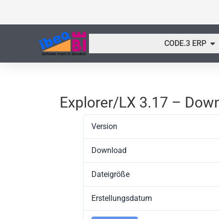
Zum
Inhalt
springen
Öf
CODE.3 ERP
Explorer/LX 3.17 – Dow
Version
Download
Dateigröße
Erstellungsdatum