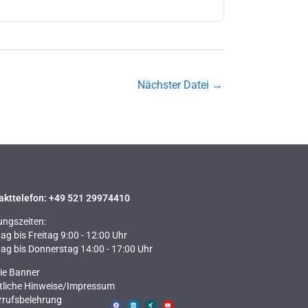
Nächster Datei
→
akttelefon: +49 521 29974410
ungszeiten:
g bis Freitag 9:00 - 12:00 Uhr
ag bis Donnerstag 14:00 - 17:00 Uhr
ie Banner
tliche Hinweise​/Impressum
rrufsbelehrung
F
L
X
Y
a
i
i
o