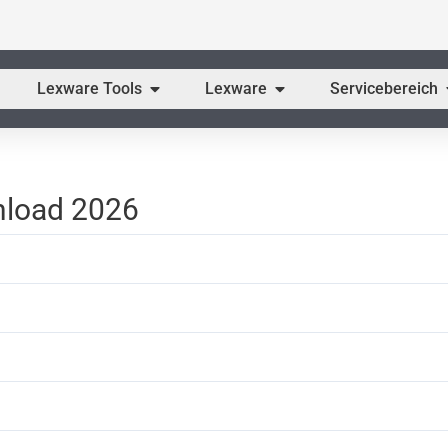
fne CODE.3 ERP
Öffne Lexware Tools
Öffne Lexware
Lexware Tools
Lexware
Servicebereich
nload 2026