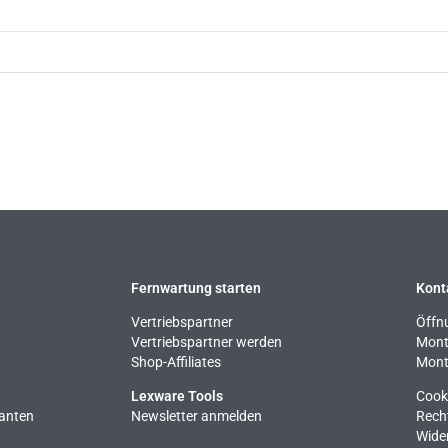
Fernwartung starten
Kont
Vertriebspartner
Öffn
Vertriebspartner werden
Monta
Shop-Affiliates
Mont
Lexware Tools
Cook
ianten
Newsletter anmelden
Rech
Wide