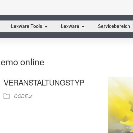
fne CODE.3 ERP
Öffne Lexware Tools
Öffne Lexware
Lexware Tools
Lexware
Servicebereich
Demo online
VERANSTALTUNGSTYP
CODE.3
gle Kalender
iCalendar