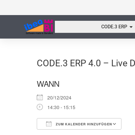
Zum
Inhalt
springen
Öf
CODE.3 ERP
CODE.3 ERP 4.0 – Live 
WANN
20/12/2024
14:30 - 15:15
ZUM KALENDER HINZUFÜGEN
ICS herunterladen
Goo