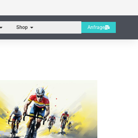
Öffne Servicebereich
Öffne Shop
Shop
Anfrage
Office 365
Outlook Live