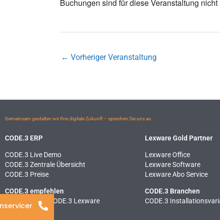
Buchungen sind für diese Veranstaltung nicht
←
Vorheriger Veranstaltung
Gemeinsam gestalten wir Ihre digitale Zukunft – sprechen Sie uns an.
CODE.3 ERP
Lexware Gold Partner
CODE.3 Live Demo
Lexware Office
CODE.3 Zentrale Übersicht
Lexware Software
CODE.3 Preise
Lexware Abo Service
CODE.3 empfehlen
CODE.3 Branchen
ERP Vergleich CODE.3 Lexware
CODE.3 Installationsvar
nservicer