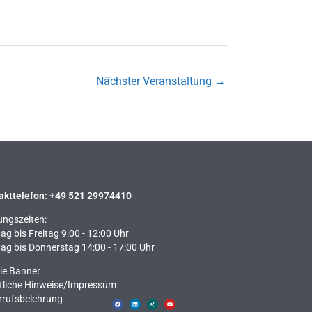
Nächster Veranstaltung
→
akttelefon: +49 521 29974410
ungszeiten:
g bis Freitag 9:00 - 12:00 Uhr
ag bis Donnerstag 14:00 - 17:00 Uhr
ie Banner
tliche Hinweise​/Impressum
rrufsbelehrung
F
L
X
Y
a
i
i
o
c
n
n
u