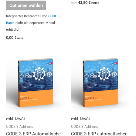
43,50
€
netto
VON:
Optionen wählen
Integrierter Bestandteil von
CODE.3
Basis
nicht als separates Modul
erhältlich
0,00
€
netto
Dieses
Dieses
Produkt
Produkt
weist
weist
mehrere
mehrere
Varianten
Varianten
auf.
auf.
Die
Die
Optionen
Optionen
können
können
auf
auf
exkl. MwSt.
exkl. MwSt.
der
der
Produktseite
Produktseit
CODE.3 Add-ons
CODE.3 Add-ons
gewählt
gewählt
CODE.3 ERP Automatische
CODE.3 ERP automatischer