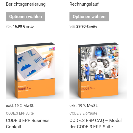
werden
werden
Berichtsgenerierung
Rechnungslauf
Optionen wählen
Optionen wählen
16,90
€
29,90
€
netto
netto
VON:
VON:
exkl. 19 % MwSt.
exkl. 19 % MwSt.
CODE.3 ERPSuite
CODE.3 ERPSuite
CODE.3 ERP Business
CODE.3 ERP CAQ – Modul
Cockpit
der CODE.3 ERP‑Suite