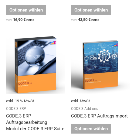
Optionen wählen
Optionen wählen
16,90
€
43,50
€
netto
netto
VON:
VON:
Dieses
Produkt
weist
mehrere
Varianten
auf.
Die
Optionen
können
auf
exkl. 19 % MwSt.
exkl. MwSt.
der
Produktseit
CODE.3 ERP
CODE.3 Add-ons
gewählt
CODE.3 ERP
CODE.3 ERP Auftragsimport
werden
Auftragsbearbeitung –
Optionen wählen
Modul der CODE.3 ERP‑Suite