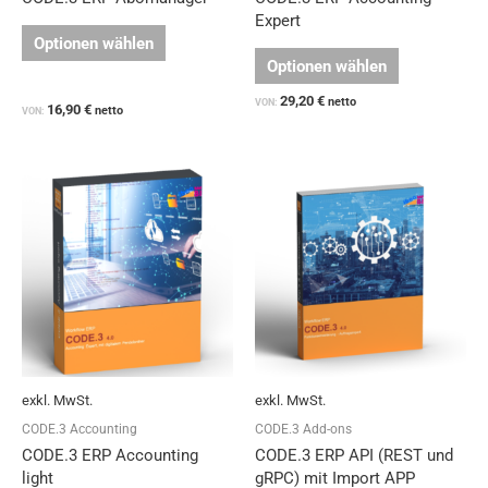
werden
werden
Expert
Optionen wählen
Optionen wählen
29,20
€
netto
VON:
16,90
€
netto
VON:
Dieses
Dieses
Produkt
Produkt
weist
weist
mehrere
mehrere
Varianten
Varianten
auf.
auf.
Die
Die
Optionen
Optionen
können
können
auf
auf
exkl. MwSt.
exkl. MwSt.
der
der
Produktseite
Produktseit
CODE.3 Accounting
CODE.3 Add-ons
gewählt
gewählt
CODE.3 ERP Accounting
CODE.3 ERP API (REST und
werden
werden
light
gRPC) mit Import APP