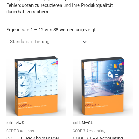
Fehlerquoten zu reduzieren und Ihre Produktqualität
dauerhaft zu sichern.
Ergebnisse 1 – 12 von 38 werden angezeigt
Dieses
Dieses
Produkt
Produkt
weist
weist
mehrere
mehrere
Varianten
Varianten
auf.
auf.
Die
Die
Optionen
Optionen
können
können
auf
auf
exkl. MwSt.
exkl. MwSt.
der
der
Produktseite
Produktseit
CODE.3 Add-ons
CODE.3 Accounting
gewählt
gewählt
CODE.3 ERP Abomanager
CODE.3 ERP Accounting