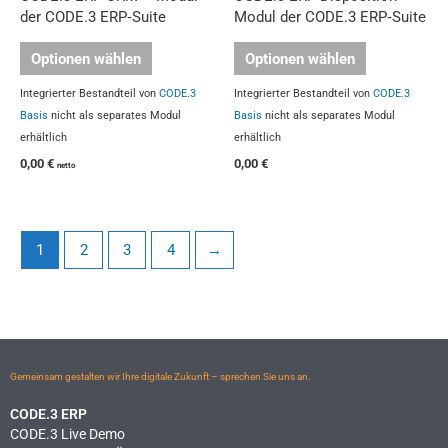
der CODE.3 ERP‑Suite
Modul der CODE.3 ERP‑Suite
Optionen wählen
Optionen wählen
Integrierter Bestandteil von
CODE.3
Integrierter Bestandteil von
CODE.3
Basis
nicht als separates Modul
Basis
nicht als separates Modul
erhältlich
erhältlich
0,00
€
0,00
€
netto
1
2
3
4
→
Gemeinsam gestalten wir Ihre digitale Zukunft – sprechen Sie uns an.
CODE.3 ERP
CODE.3 Live Demo