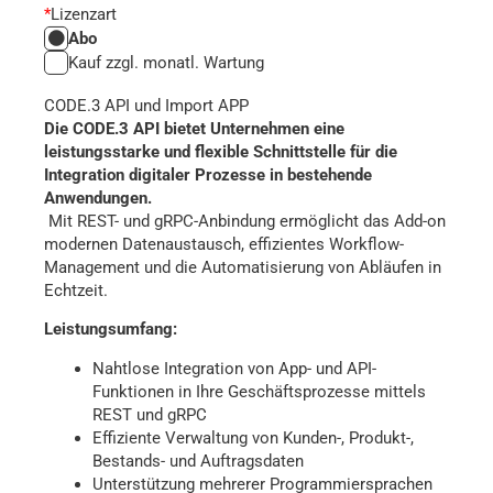
*
Lizenzart
ERP
Abo
API
Kauf zzgl. monatl. Wartung
(REST
und
CODE.3 API und Import APP
gRPC)
Die CODE.3 API bietet Unternehmen eine
mit
leistungsstarke und flexible Schnittstelle für die
Import
Integration digitaler Prozesse in bestehende
APP
Anwendungen.
Menge
Mit REST- und gRPC-Anbindung ermöglicht das Add-on
modernen Datenaustausch, effizientes Workflow-
Management und die Automatisierung von Abläufen in
Echtzeit.​
Leistungsumfang:
Nahtlose Integration von App- und API-
Funktionen in Ihre Geschäftsprozesse mittels
REST und gRPC​
Effiziente Verwaltung von Kunden-, Produkt-,
Bestands- und Auftragsdaten​
Unterstützung mehrerer Programmiersprachen