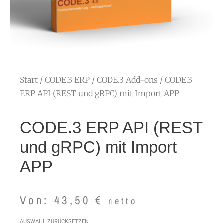
Start
/
CODE.3 ERP
/
CODE.3 Add-ons
/ CODE.3
ERP API (REST und gRPC) mit Import APP
CODE.3 ERP API (REST
und gRPC) mit Import
APP
Von:
43,50
€
netto
CODE.3
AUSWAHL ZURÜCKSETZEN