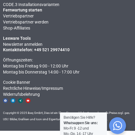
CODE.3 Installationsvarianten
Fernwartung starten
Vertriebspartner
Vertriebspartner werden
Shop-Affiliates
Lexware Tools
Newsletter anmelden
Kontakttelefon: +49 521 29974410
Öffnungszeiten:
Montag bis Freitag 9:00 - 12:00 Uhr
Montag bis Donnerstag 14:00 - 17:00 Uhr
Cookie Banner
Rechtliche Hinweise​/Impressum
Widerrufsbelehrung
F
L
X
Y
a
i
i
o
c
n
n
u
e
k
g
t
b
e
u
o
d
b
Copyright © 2025 ibeq GmbH, Dies ist ein Shop für gewerbliche Anwender – alle Preise zzgl. ges.
o
i
e
k
n
Benötigen Sie Hilfe?
USt.! Bilder, Grafiken und Icon sind Eigentum der ibeq GmbH, Fotolia und
Icon8
.
Whatsappen Sie uns:
Mo-Fr. 9 -12 und
Mo.-Do. 14 -17 Uhr