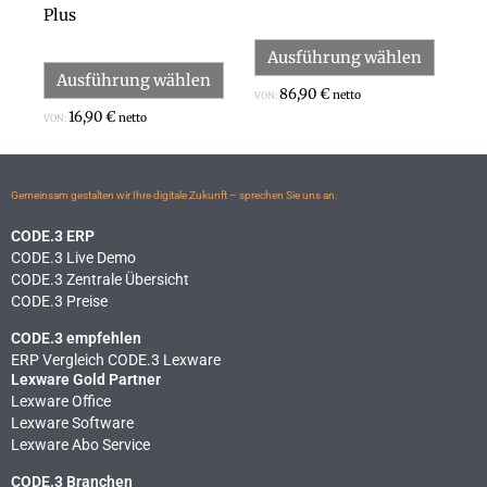
gewählt
gewähl
Plus
werden
werden
Ausführung wählen
Ausführung wählen
86,90
€
netto
VON:
16,90
€
netto
VON:
Gemeinsam gestalten wir Ihre digitale Zukunft – sprechen Sie uns an.
CODE.3 ERP
CODE.3 Live Demo
CODE.3 Zentrale Übersicht
CODE.3 Preise
CODE.3 empfehlen
ERP Vergleich CODE.3 Lexware
Lexware Gold Partner
Lexware Office
Lexware Software
Lexware Abo Service
CODE.3 Branchen