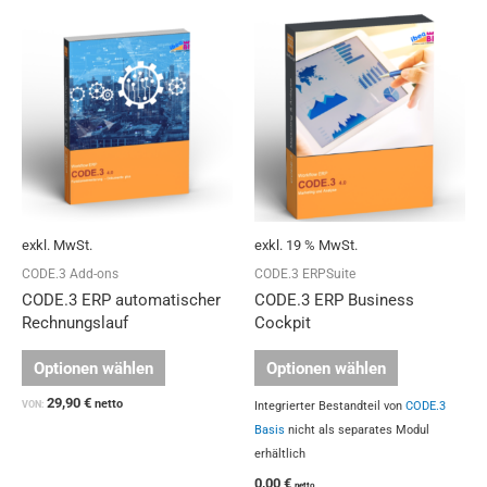
Dieses
Produkt
weist
mehrere
Varianten
auf.
Die
Optionen
können
auf
exkl. MwSt.
exkl. 19 % MwSt.
der
Produktseite
CODE.3 Add-ons
CODE.3 ERPSuite
gewählt
CODE.3 ERP automatischer
CODE.3 ERP Business
werden
Rechnungslauf
Cockpit
Optionen wählen
Optionen wählen
29,90
€
netto
VON:
Integrierter Bestandteil von
CODE.3
Basis
nicht als separates Modul
erhältlich
0,00
€
netto