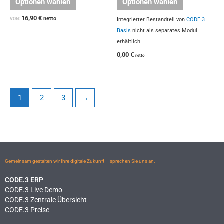
Optionen wählen
Optionen wählen
16,90
€
netto
VON:
Integrierter Bestandteil von
CODE.3
Basis
nicht als separates Modul
erhältlich
0,00
€
netto
1
2
3
→
Gemeinsam gestalten wir Ihre digitale Zukunft – sprechen Sie uns an.
CODE.3 ERP
CODE.3 Live Demo
CODE.3 Zentrale Übersicht
CODE.3 Preise