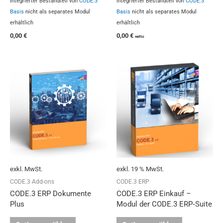
Integrierter Bestandteil von
CODE.3
Integrierter Bestandteil von
CODE.3
Basis
nicht als separates Modul
Basis
nicht als separates Modul
erhältlich
erhältlich
0,00
€
0,00
€
netto
Dieses
Produkt
weist
mehrere
Varianten
auf.
Die
Optionen
können
auf
exkl. MwSt.
exkl. 19 % MwSt.
der
Produktseite
CODE.3 Add-ons
CODE.3 ERP
gewählt
CODE.3 ERP Dokumente
CODE.3 ERP Einkauf –
werden
Plus
Modul der CODE.3 ERP‑Suite