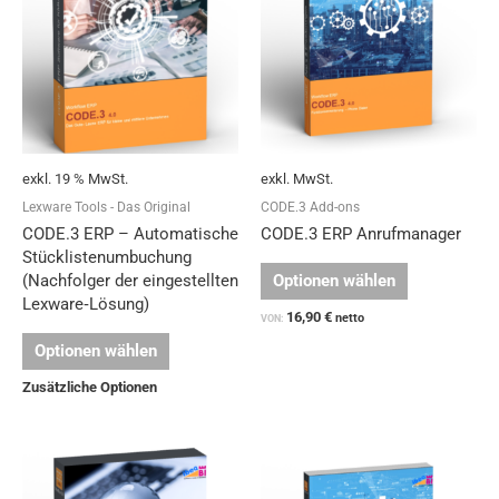
mehrere
Varianten
auf.
Die
Optionen
können
auf
exkl. 19 % MwSt.
exkl. MwSt.
der
Produktseit
Lexware Tools - Das Original
CODE.3 Add-ons
gewählt
CODE.3 ERP – Automatische
CODE.3 ERP Anrufmanager
werden
Stücklistenumbuchung
Optionen wählen
(Nachfolger der eingestellten
Lexware‑Lösung)
16,90
€
netto
VON:
Optionen wählen
Zusätzliche Optionen
Dieses
Produkt