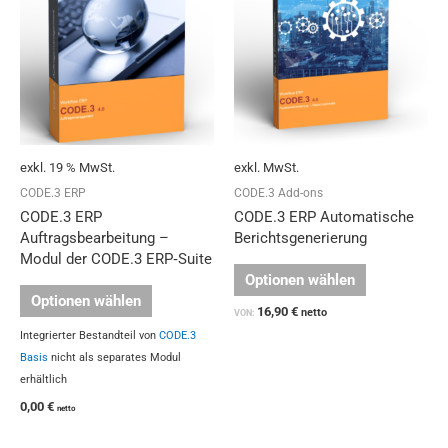
weist
mehrere
Varianten
auf.
Die
Optionen
können
auf
exkl. 19 % MwSt.
exkl. MwSt.
der
Produktseit
CODE.3 ERP
CODE.3 Add-ons
gewählt
CODE.3 ERP
CODE.3 ERP Automatische
werden
Auftragsbearbeitung –
Berichtsgenerierung
Modul der CODE.3 ERP‑Suite
Optionen wählen
Optionen wählen
16,90
€
netto
VON:
Integrierter Bestandteil von
CODE.3
Basis
nicht als separates Modul
erhältlich
0,00
€
netto