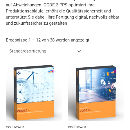
auf Abweichungen. CODE.3 PPS optimiert Ihre
Produktionsabläufe, erhöht die Qualitätssicherheit und
unterstützt Sie dabei, Ihre Fertigung digital, nachvollziehbar
und zukunftssicher zu gestalten
Ergebnisse 1 – 12 von 38 werden angezeigt
Dieses
Dieses
Produkt
Produkt
weist
weist
mehrere
mehrere
Varianten
Varianten
auf.
auf.
Die
Die
Optionen
Optionen
können
können
auf
auf
exkl. MwSt.
exkl. MwSt.
der
der