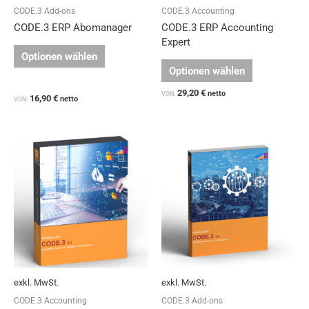
Produktseite
Produktseit
CODE.3 Add-ons
CODE.3 Accounting
gewählt
gewählt
CODE.3 ERP Abomanager
CODE.3 ERP Accounting
werden
werden
Expert
Optionen wählen
Optionen wählen
29,20
€
netto
VON:
16,90
€
netto
VON:
Dieses
Dieses
Produkt
Produkt
weist
weist
mehrere
mehrere
Varianten
Varianten
auf.
auf.
Die
Die
Optionen
Optionen
können
können
auf
auf
exkl. MwSt.
exkl. MwSt.
der
der
Produktseite
Produktseit
CODE.3 Accounting
CODE.3 Add-ons