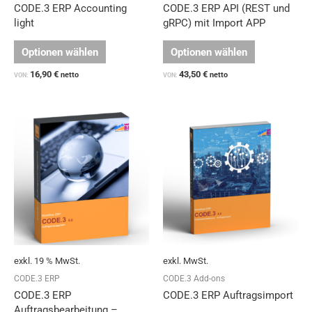
gewählt
gewählt
CODE.3 ERP Accounting
CODE.3 ERP API (REST und
werden
werden
light
gRPC) mit Import APP
Optionen wählen
Optionen wählen
16,90
€
43,50
€
netto
netto
VON:
VON:
Dieses
Produkt
weist
mehrere
Varianten
auf.
Die
Optionen
können
auf
exkl. 19 % MwSt.
exkl. MwSt.
der
Produktseit
CODE.3 ERP
CODE.3 Add-ons
gewählt
CODE.3 ERP
CODE.3 ERP Auftragsimport
werden
Auftragsbearbeitung –