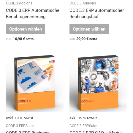
Produktseite
Produktseit
CODE.3 Add-ons
CODE.3 Add-ons
gewählt
gewählt
CODE.3 ERP Automatische
CODE.3 ERP automatischer
werden
werden
Berichtsgenerierung
Rechnungslauf
Optionen wählen
Optionen wählen
16,90
€
29,90
€
netto
netto
VON:
VON:
exkl. 19 % MwSt.
exkl. 19 % MwSt.
CODE.3 ERPSuite
CODE.3 ERPSuite
CODE.3 ERP Business
CODE.3 ERP CAQ – Modul