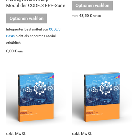
Optionen wählen
Modul der CODE.3 ERP‑Suite
43,50
€
netto
VON:
Optionen wählen
Integrierter Bestandteil von
CODE.3
Basis
nicht als separates Modul
erhältlich
0,00
€
netto
Dieses
Dieses
Produkt
Produkt
weist
weist
mehrere
mehrere
Varianten
Varianten
auf.
auf.
Die
Die
Optionen
Optionen
können
können
auf
auf
exkl. MwSt.
exkl. MwSt.
der
der