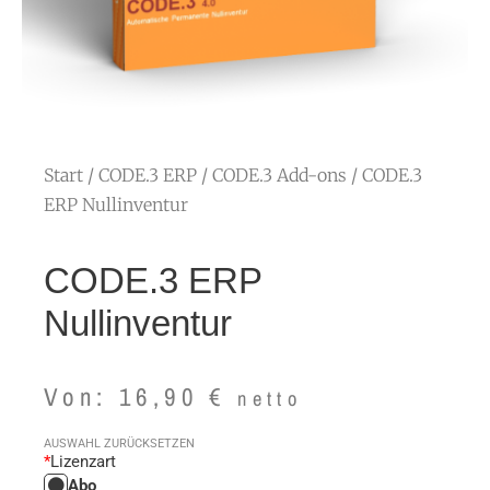
Start
/
CODE.3 ERP
/
CODE.3 Add-ons
/ CODE.3
ERP Nullinventur
CODE.3 ERP
Nullinventur
Von:
16,90
€
netto
CODE.3
AUSWAHL ZURÜCKSETZEN
*
Lizenzart
ERP
Abo