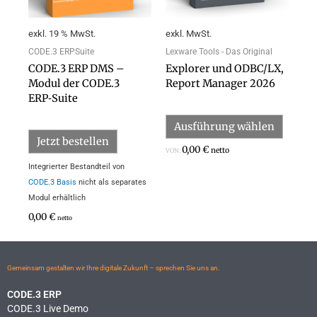
Option
können
exkl. 19 % MwSt.
exkl. MwSt.
auf
der
CODE.3 ERPSuite
Lexware Tools - Das Original
Produk
CODE.3 ERP DMS –
Explorer und ODBC/LX,
gewähl
Modul der CODE.3
Report Manager 2026
werden
ERP‑Suite
Ausführung wählen
Jetzt bestellen
0,00
€
netto
VON:
Integrierter Bestandteil von
CODE.3 Basis
nicht als separates
Modul erhältlich
0,00
€
netto
Gemeinsam gestalten wir Ihre digitale Zukunft – sprechen Sie uns an.
CODE.3 ERP
CODE.3 Live Demo