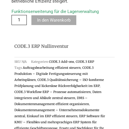
betriebliche Effizienz steigert.
Funktionserweiterung für die Lagerverwaltung
In den Warenkorb
CODE.3 ERP Nullinventur
SKU
N/A
Kategorien
CODE.3 Add-ons
,
CODE.3 ERP
Tags
Auftragsbearbeitung effizient steuern
,
CODE.3
Produktion – Digitale Fertigungssteuerung mit
Arbeitsplänen
,
CODE.3 Qualitätssicherung – ISO‑konforme
Prüfplanung und lückenlose Rückverfolgbarkeit im ERP
,
CODE.3 Workflow‑ERP – Prozesse automatisieren
,
Daten
integrieren und Abläufe zentral steuern
,
DMS –
Dokumentenmanagement effizient organisieren
,
Dokumentenmanagement – Unternehmensdokumente
zentral
,
Einkauf im ERP effizient steuern
,
ERP Software für
KMU – Flexibles und mehrsprachiges ERP System für
effiziente Geschäftsprozesse
,
Ersatz und Nachfolger für Ihr