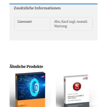
Zusätzliche Informationen
Lizenzart
Abo, Kauf zzgl. monatl.
Wartung
Ähnliche Produkte
Dieses
Produk
weist
mehrer
Varian
auf.
Die