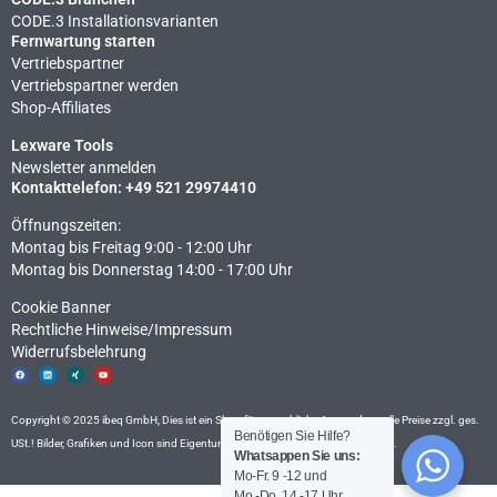
CODE.3 Installationsvarianten
Fernwartung starten
Vertriebspartner
Vertriebspartner werden
Shop-Affiliates
Lexware Tools
Newsletter anmelden
Kontakttelefon: +49 521 29974410
Öffnungszeiten:
Montag bis Freitag 9:00 - 12:00 Uhr
Montag bis Donnerstag 14:00 - 17:00 Uhr
Cookie Banner
Rechtliche Hinweise​/Impressum
Widerrufsbelehrung
F
L
X
Y
a
i
i
o
c
n
n
u
e
k
g
t
b
e
u
o
d
b
Copyright © 2025 ibeq GmbH, Dies ist ein Shop für gewerbliche Anwender – alle Preise zzgl. ges.
o
i
e
k
n
Benötigen Sie Hilfe?
USt.! Bilder, Grafiken und Icon sind Eigentum der ibeq GmbH, Fotolia und
Icon8
.
Whatsappen Sie uns:
Mo-Fr. 9 -12 und
Mo.-Do. 14 -17 Uhr