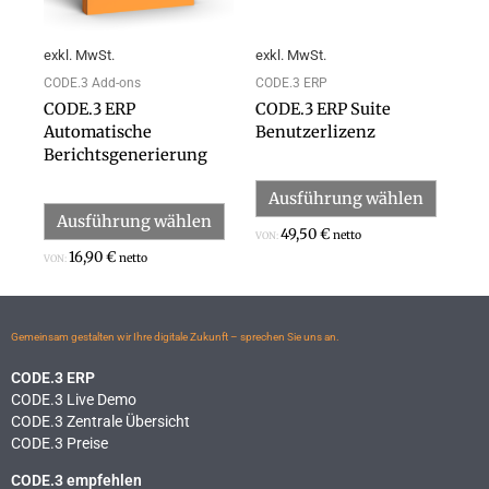
Optionen
Option
können
können
exkl. MwSt.
exkl. MwSt.
auf
auf
der
der
CODE.3 Add-ons
CODE.3 ERP
Produktseite
Produk
CODE.3 ERP
CODE.3 ERP Suite
gewählt
gewähl
Automatische
Benutzerlizenz
werden
werden
Berichtsgenerierung
Ausführung wählen
Ausführung wählen
49,50
€
netto
VON:
16,90
€
netto
VON:
Gemeinsam gestalten wir Ihre digitale Zukunft – sprechen Sie uns an.
CODE.3 ERP
CODE.3 Live Demo
CODE.3 Zentrale Übersicht
CODE.3 Preise
CODE.3 empfehlen