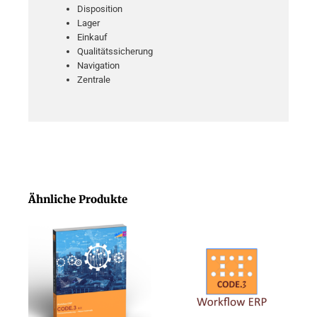
Disposition
Lager
Einkauf
Qualitätssicherung
Navigation
Zentrale
Ähnliche Produkte
Dieses
Dieses
Produkt
Produk
weist
weist
mehrere
mehrer
Varianten
Varian
auf.
auf.
Die
Die