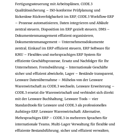
Fertigungssteuerung mit Arbeitsplänen
,
CODE.3
Qualitätssicherung – ISO‑konforme Prüfplanung und
lückenlose Rückverfolgbarkeit im ERP
,
CODE.3 Workflow‑ERP
– Prozesse automatisieren
,
Daten integrieren und Abläufe
zentral steuern
,
Disposition im ERP gezielt steuern
,
DMS –
Dokumentenmanagement effizient organisieren
,
Dokumentenmanagement – Unternehmensdokumente
zentral
,
Einkauf im ERP effizient steuern
,
ERP Software für
KMU – Flexibles und mehrsprachiges ERP System für
effiziente Geschäftsprozesse
,
Ersatz und Nachfolger für Ihr
Unternehmen
,
Fremdwährung – Internationale Geschäfte
sicher und effizient abwickeln
,
Lager – Bestände transparent
,
Lexware Datenübernahme – Mühelos von der Lexware
Warenwirtschaft zu CODE.3 wechseln
,
Lexware Erweiterung –
CODE.3 ersetzt die Warenwirtschaft und verbindet sich direkt
mit der Lexware Buchhaltung
,
Lexware Tools – vier
Standardtools für Lexware und CODE.3 als professionelles
Aufstiegs‑ERP
,
Lexware Warenwirtschaft: Alternative
,
Mehrsprachiges ERP – CODE.3 in mehreren Sprachen für
internationale Teams
,
Multi‑Lager Verwaltung für flexible und
effiziente Bestandsführung
,
sicher und effizient verwalten
,