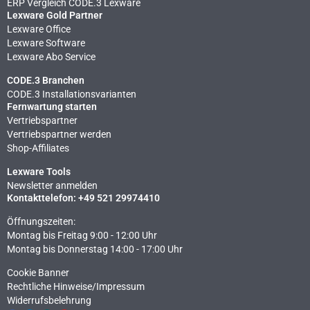
ERP Vergleich CODE.3 Lexware
Lexware Gold Partner
Lexware Office
Lexware Software
Lexware Abo Service
CODE.3 Branchen
CODE.3 Installationsvarianten
Fernwartung starten
Vertriebspartner
Vertriebspartner werden
Shop-Affiliates
Lexware Tools
Newsletter anmelden
Kontakttelefon: +49 521 29974410
Öffnungszeiten:
Montag bis Freitag 9:00 - 12:00 Uhr
Montag bis Donnerstag 14:00 - 17:00 Uhr
Cookie Banner
Rechtliche Hinweise​/Impressum
Widerrufsbelehrung
F
L
X
Y